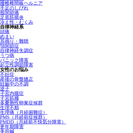
腰椎椎間板ヘルニア
手足のしびれ
股関節痛
足底筋膜炎
冷え性・むくみ
自律神経系
頭痛
めまい
耳鳴り・難聴
顎関節症
自律神経失調症
うつ病
パニック障害
起立性調節障害
女性のお悩み
不妊症
産後の骨盤矯正
妊娠中の不調
逆子
子宮内膜症
子宮筋腫
多嚢胞性卵巣症候群
生理不順
生理痛（月経困難症）
PMS（月経前症候群）
PMDD（月経前不快気分障害）
更年期障害
美容鍼