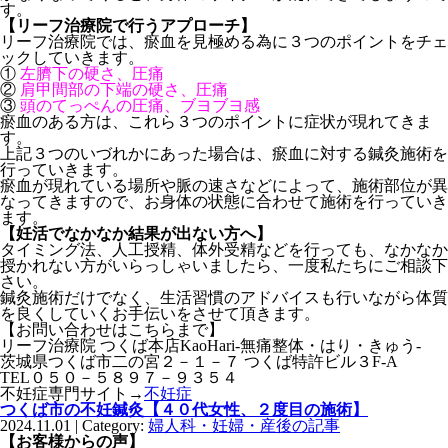
す。
【リーフ治療院で行うアプローチ】
リーフ治療院では、瘀血を見極める為に３つのポイントをチェ
ックしていきます。
①
左臍下の硬さ、圧痛
②
肩甲間部の下端の硬さ、圧痛
③
頭のてっぺんの圧痛、ブヨブヨ感
瘀血のある方は、これら３つのポイントに症状が現れてきま
す。
上記３つのいづれかにあった場合は、瘀血に対する鍼灸施術を
行っていきます。
瘀血が現れている場所や脈の速さなどによって、施術部位が異
なってきますので、お身体の状態に合わせて施術を行っていき
ます。
【妊活でなかなか結果が出ない方へ】
タイミング法、人工授精、体外受精などを行っても、なかなか
授かれない方がいらっしゃいましたら、一度私たちにご相談下
さい。
鍼灸施術だけでなく、生活習慣のアドバイスも行いながら体質
を良くしていくお手伝いをさせて頂きます。
【お問い合わせはこちらまで】
リーフ治療院 つくば本店KaoHari-無痛整体・はり・きゅう-
茨城県つくば市二の宮２－１－７ つくば特許ビル３F-A
TEL０５０－５８９７－９３５４
不妊症専門サイト→
不妊症
つくば市の不妊鍼灸【４０代女性、２度目の施術】
2024.11.01 | Category:
婦人科・妊婦・産後の記事
【お客様からの声】