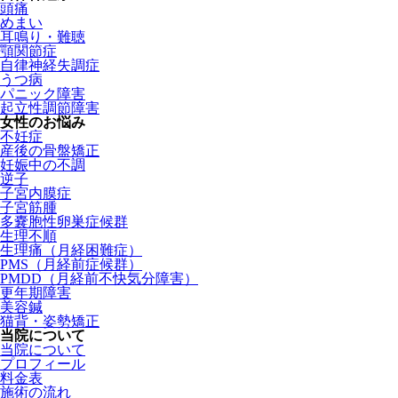
頭痛
めまい
耳鳴り・難聴
顎関節症
自律神経失調症
うつ病
パニック障害
起立性調節障害
女性のお悩み
不妊症
産後の骨盤矯正
妊娠中の不調
逆子
子宮内膜症
子宮筋腫
多嚢胞性卵巣症候群
生理不順
生理痛（月経困難症）
PMS（月経前症候群）
PMDD（月経前不快気分障害）
更年期障害
美容鍼
猫背・姿勢矯正
当院について
当院について
プロフィール
料金表
施術の流れ