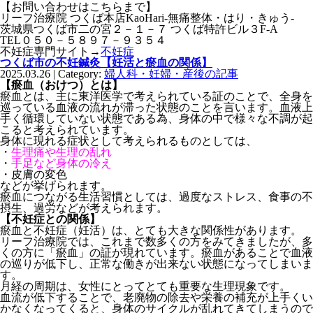
【お問い合わせはこちらまで】
リーフ治療院 つくば本店KaoHari-無痛整体・はり・きゅう-
茨城県つくば市二の宮２－１－７ つくば特許ビル３F-A
TEL０５０－５８９７－９３５４
不妊症専門サイト→
不妊症
つくば市の不妊鍼灸【妊活と瘀血の関係】
2025.03.26 | Category:
婦人科・妊婦・産後の記事
【瘀血（おけつ）とは】
瘀血とは、主に東洋医学で考えられている証のことで、全身を
巡っている血液の流れが滞った状態のことを言います。血液上
手く循環していない状態である為、身体の中で様々な不調が起
こると考えられています。
身体に現れる症状として考えられるものとしては、
・
生理痛や生理の乱れ
・
手足など身体の冷え
・
皮膚の変色
などが挙げられます。
瘀血につながる生活習慣としては、過度なストレス、食事の不
摂生、過労などが考えられます。
【不妊症との関係】
瘀血と不妊症（妊活）は、とても大きな関係性があります。
リーフ治療院では、これまで数多くの方をみてきましたが、多
くの方に「瘀血」の証が現れています。瘀血があることで血液
の巡りが低下し、正常な働きが出来ない状態になってしまいま
す。
月経の周期は、女性にとってとても重要な生理現象です。
血流が低下することで、老廃物の除去や栄養の補充が上手くい
かなくなってくると、身体のサイクルが乱れてきてしまうので