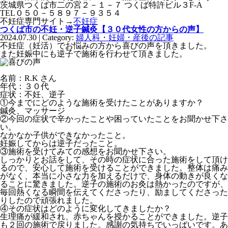
茨城県つくば市二の宮２－１－７ つくば特許ビル３F-A
TEL０５０－５８９７－９３５４
不妊症専門サイト→
不妊症
つくば市の不妊・逆子鍼灸【３０代女性の方からの声】
2024.07.30 | Category:
婦人科・妊婦・産後の記事
不妊症（妊活）でお悩みの方から喜びの声を頂きました。
また妊娠中にも逆子で施術を行わせて頂きました。
名前：R.K さん
年代：３０代
症状：不妊、逆子
①今までにどのような施術を受けたことがありますか？
鍼灸、マッサージ
②今回の症状で辛かったことや困っていたことをお聞かせ下さ
い。
なかなか子供ができなかったこと。
妊娠してからは逆子だったこと。
③施術を受けてみての感想をお聞かせ下さい。
しっかりとお話をして、その時の症状に合った施術をして頂け
るので、安心して施術を受けることができました。整体は痛み
がなく、本当に小さな力を加えるだけで、身体の動きが良くな
ることに驚きました。逆子の施術のお灸は熱かったのですが、
毎回熱くなる瞬間を伝えてくださったり、励ましてくださった
りしたので頑張れました。
④その症状はどのように変化してきましたか？
生理痛が緩和され、赤ちゃんを授かることができました。逆子
も２回の施術で戻りました。感謝の気持ちでいっぱいです。あ