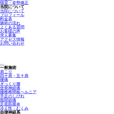
猫背・姿勢矯正
当院について
当院について
プロフィール
料金表
施術の流れ
よくある質問
お客様の声
求人募集
アクセス情報
お問い合わせ
整骨院・接骨院・整体院・治療院のホームページ制作はクリニ
ックエール
一般施術
肩こり
四十肩・五十肩
腰痛
ぎっくり腰
坐骨神経痛
腰椎椎間板ヘルニア
手足のしびれ
股関節痛
足底筋膜炎
冷え性・むくみ
自律神経系