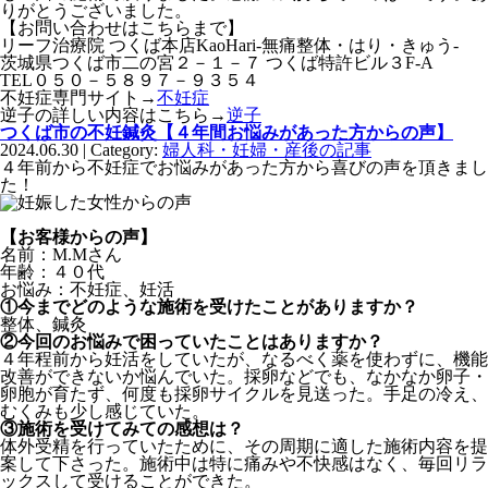
りがとうございました。
【お問い合わせはこちらまで】
リーフ治療院 つくば本店KaoHari-無痛整体・はり・きゅう-
茨城県つくば市二の宮２－１－７ つくば特許ビル３F-A
TEL０５０－５８９７－９３５４
不妊症専門サイト→
不妊症
逆子の詳しい内容はこちら→
逆子
つくば市の不妊鍼灸【４年間お悩みがあった方からの声】
2024.06.30 | Category:
婦人科・妊婦・産後の記事
４年前から不妊症でお悩みがあった方から喜びの声を頂きまし
た！
【お客様からの声】
名前：M.Mさん
年齢：４０代
お悩み：不妊症、妊活
①今までどのような施術を受けたことがありますか？
整体、鍼灸
②今回のお悩みで困っていたことはありますか？
４年程前から妊活をしていたが、なるべく薬を使わずに、機能
改善ができないか悩んでいた。採卵などでも、なかなか卵子・
卵胞が育たず、何度も採卵サイクルを見送った。手足の冷え、
むくみも少し感じていた。
③施術を受けてみての感想は？
体外受精を行っていたために、その周期に適した施術内容を提
案して下さった。施術中は特に痛みや不快感はなく、毎回リラ
ックスして受けることができた。