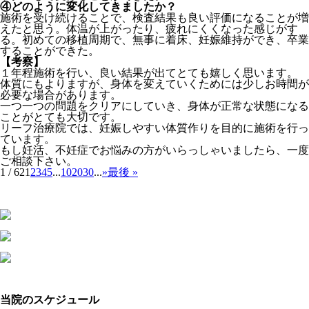
④どのように変化してきましたか？
施術を受け続けることで、検査結果も良い評価になることが増
えたと思う。体温が上がったり、疲れにくくなった感じがす
る。初めての移植周期で、無事に着床、妊娠維持ができ、卒業
することができた。
【考察】
１年程施術を行い、良い結果が出てとても嬉しく思います。
体質にもよりますが、身体を変えていくためには少しお時間が
必要な場合があります。
一つ一つの問題をクリアにしていき、身体が正常な状態になる
ことがとても大切です。
リーフ治療院では、妊娠しやすい体質作りを目的に施術を行っ
ています。
もし妊活、不妊症でお悩みの方がいらっしゃいましたら、一度
ご相談下さい。
1 / 62
1
2
3
4
5
...
10
20
30
...
»
最後 »
当院のスケジュール