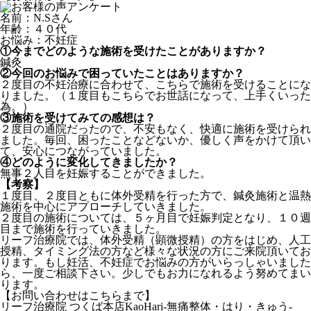
名前：N.Sさん
年齢：４０代
お悩み：不妊症
①今までどのような施術を受けたことがありますか？
鍼灸
②今回のお悩みで困っていたことはありますか？
２度目の不妊治療に合わせて、こちらで施術を受けることにな
りました。（１度目もこちらでお世話になって、上手くいった
為。）
③施術を受けてみての感想は？
２度目の通院だったので、不安もなく、快適に施術を受けられ
ました。毎回、困ったことなどないか、優しく声をかけて頂い
て、安心につながっていました。
④どのように変化してきましたか？
無事２人目を妊娠することができました。
【考察】
１度目、２度目ともに体外受精を行った方で、鍼灸施術と温熱
施術を中心にアプローチしていきました。
２度目の施術については、５ヶ月目で妊娠判定となり、１０週
目まで施術を行っていきました。
リーフ治療院では、体外受精（顕微授精）の方をはじめ、人工
授精、タイミング法の方など様々な状況の方にご来院頂いてお
ります。もし妊活、不妊症でお悩みの方がいらっしゃいました
ら、一度ご相談下さい。少しでもお力になれるよう努めてまい
ります。
【お問い合わせはこちらまで】
リーフ治療院 つくば本店KaoHari-無痛整体・はり・きゅう-