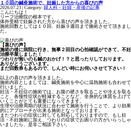
１０回の鍼灸施術で、妊娠した方からの喜びの声
2026.07.23 | Category:
婦人科・妊婦・産後の記事
こんにちは！
リーフ治療院の根本です。
体外受精で妊娠された方から喜びの声を頂きました。
施術回数としては１０回、妊娠９週目まで施術させて頂きまし
た。
【喜びの声】
施術の後に病院に行き、無事２回目の心拍確認ができて、不妊
治療卒業しました！
つわりが無いのも鍼のおかげ！？と思ったりしております。
ありがとうございます。
まだ回数券もあるので、しんどい時にお伺いさせて下さい！
以上の喜びの声を頂きました。
施術内容としましては、鍼灸施術を中心に温熱施術も合わせて
行いました。
妊活・不妊症の施術では、お腹の硬さを取ることや冷えを取る
こと、各慢性症状が軽減することなど、全身的な体質を上げて
いくことがとても重要になってきます。
生理や治療周期の状況に合わせて施術を行うことで、より効果
的にアプローチが出来る施術となっております。
またつわりの症状に対しても対応しておりますので、もし妊
活・不妊施術に加え、つわりの症状でお困りの方がいらっしゃ
いましたら、是非ご相談下さい。