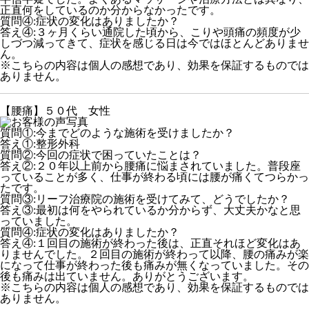
正直何をしているのか分からなかったです。
質問④:症状の変化はありましたか？
答え④:３ヶ月くらい通院した頃から、こりや頭痛の頻度が少
しづつ減ってきて、症状を感じる日は今ではほとんどありませ
ん。
※こちらの内容は個人の感想であり、効果を保証するものでは
ありません。
【腰痛】５０代 女性
質問①:今までどのような施術を受けましたか？
答え①:整形外科
質問②:今回の症状で困っていたことは？
答え②:２０年以上前から腰痛に悩まされていました。普段座
っていることが多く、仕事が終わる頃には腰が痛くてつらかっ
たです。
質問③:リーフ治療院の施術を受けてみて、どうでしたか？
答え③:最初は何をやられているか分からず、大丈夫かなと思
っていました。
質問④:症状の変化はありましたか？
答え④:１回目の施術が終わった後は、正直それほど変化はあ
りませんでした。２回目の施術が終わって以降、腰の痛みが楽
になって仕事が終わった後も痛みが無くなっていました。その
後も痛みは出ていません。ありがとうございます。
※こちらの内容は個人の感想であり、効果を保証するものでは
ありません。