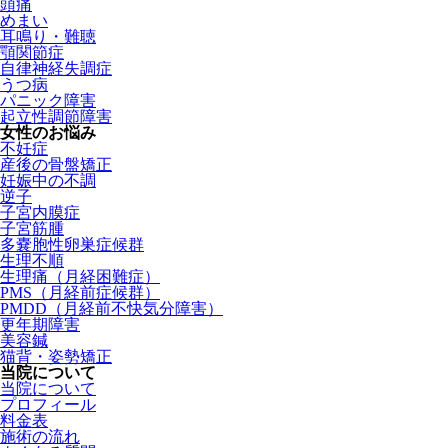
頭痛
めまい
耳鳴り・難聴
顎関節症
自律神経失調症
うつ病
パニック障害
起立性調節障害
女性のお悩み
不妊症
産後の骨盤矯正
妊娠中の不調
逆子
子宮内膜症
子宮筋腫
多嚢胞性卵巣症候群
生理不順
生理痛（月経困難症）
PMS（月経前症候群）
PMDD（月経前不快気分障害）
更年期障害
美容鍼
猫背・姿勢矯正
当院について
当院について
プロフィール
料金表
施術の流れ