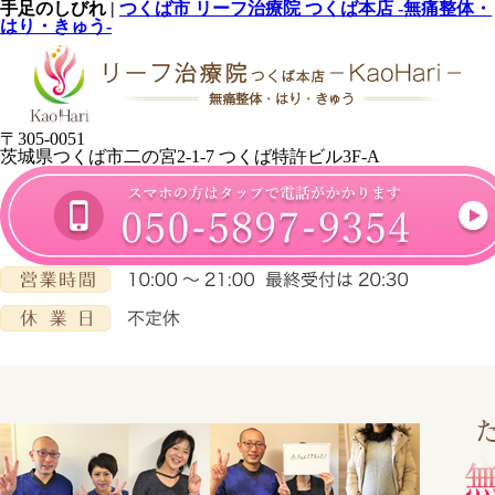
手足のしびれ |
つくば市 リーフ治療院 つくば本店 -無痛整体・
はり・きゅう-
〒305-0051
茨城県つくば市二の宮2-1-7 つくば特許ビル3F-A