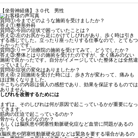
【坐骨神経痛】３０代 男性
質問①:今までどのような施術を受けましたか？
答え①:整形外科
質問②:今回の症状で困っていたことは？
答え②:左のお尻から足にかけてしびれがあり、歩く時は引き
ずる感じでした。立ったり座ったりする仕事なので、とてもつ
らかったです。
質問③:リーフ治療院の施術を受けてみて、どうでしたか？
答え③:整体とはりの施術を受けたのですが、全く痛みのない
施術で良かったです。自分がイメージしていた整体とは全然違
っていました。
質問④:症状の変化はありましたか？
答え④:２回施術を受けた時には、歩き方が変わって、痛みも
ほぼ無くなりました。
※こちらの内容は個人の感想であり、効果を保証するものでは
ありません。
しびれを改善するためには
まずは、そのしびれは何が原因で起こっているかが重要になっ
てきます。
筋肉の圧迫で起こっているのか？
骨からくるものなのか？
もしくは脳疾患や閉塞性動脈硬化症など血管に問題があるの
か？
(脳疾患や閉塞性動脈硬化症などは緊急を要する場合があるの