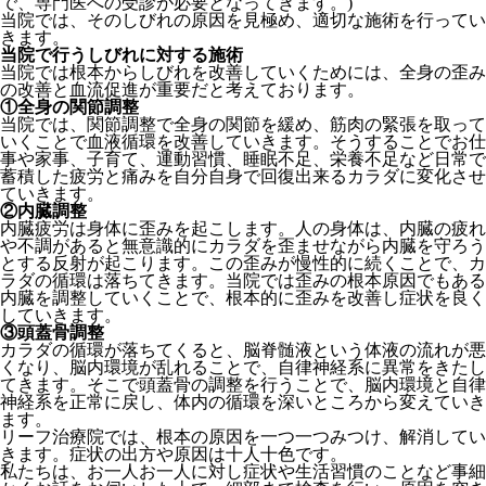
で、専門医への受診が必要となってきます。)
当院では、そのしびれの原因を見極め、適切な施術を行ってい
きます。
当院で行うしびれに対する施術
当院では根本からしびれを改善していくためには、全身の歪み
の改善と血流促進が重要だと考えております。
①全身の関節調整
当院では、関節調整で全身の関節を緩め、筋肉の緊張を取って
いくことで血液循環を改善していきます。そうすることでお仕
事や家事、子育て、運動習慣、睡眠不足、栄養不足など日常で
蓄積した疲労と痛みを自分自身で回復出来るカラダに変化させ
ていきます。
②内臓調整
内臓疲労は身体に歪みを起こします。人の身体は、内臓の疲れ
や不調があると無意識的にカラダを歪ませながら内臓を守ろう
とする反射が起こります。この歪みが慢性的に続くことで、カ
ラダの循環は落ちてきます。当院では歪みの根本原因でもある
内臓を調整していくことで、根本的に歪みを改善し症状を良く
していきます。
③頭蓋骨調整
カラダの循環が落ちてくると、脳脊髄液という体液の流れが悪
くなり、脳内環境が乱れることで、自律神経系に異常をきたし
てきます。そこで頭蓋骨の調整を行うことで、脳内環境と自律
神経系を正常に戻し、体内の循環を深いところから変えていき
ます。
リーフ治療院では、根本の原因を一つ一つみつけ、解消してい
きます。症状の出方や原因は十人十色です。
私たちは、お一人お一人に対し症状や生活習慣のことなど事細