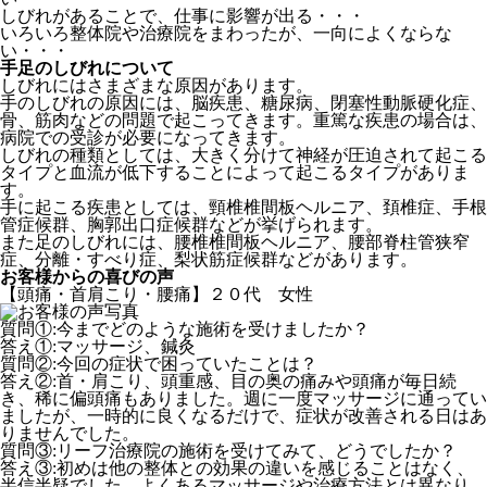
しびれがあることで、仕事に影響が出る・・・
いろいろ整体院や治療院をまわったが、一向によくならな
い・・・
手足のしびれについて
しびれにはさまざまな原因があります。
手のしびれの原因には、脳疾患、糖尿病、閉塞性動脈硬化症、
骨、筋肉などの問題で起こってきます。重篤な疾患の場合は、
病院での受診が必要になってきます。
しびれの種類としては、大きく分けて神経が圧迫されて起こる
タイプと血流が低下することによって起こるタイプがありま
す。
手に起こる疾患としては、頸椎椎間板ヘルニア、頚椎症、手根
管症候群、胸郭出口症候群などが挙げられます。
また足のしびれには、腰椎椎間板ヘルニア、腰部脊柱管狭窄
症、分離・すべり症、梨状筋症候群などがあります。
お客様からの喜びの声
【頭痛・首肩こり・腰痛】２０代 女性
質問①:今までどのような施術を受けましたか？
答え①:マッサージ、鍼灸
質問②:今回の症状で困っていたことは？
答え②:首・肩こり、頭重感、目の奥の痛みや頭痛が毎日続
き、稀に偏頭痛もありました。週に一度マッサージに通ってい
ましたが、一時的に良くなるだけで、症状が改善される日はあ
りませんでした。
質問③:リーフ治療院の施術を受けてみて、どうでしたか？
答え③:初めは他の整体との効果の違いを感じることはなく、
半信半疑でした。よくあるマッサージや治療方法とは異なり、