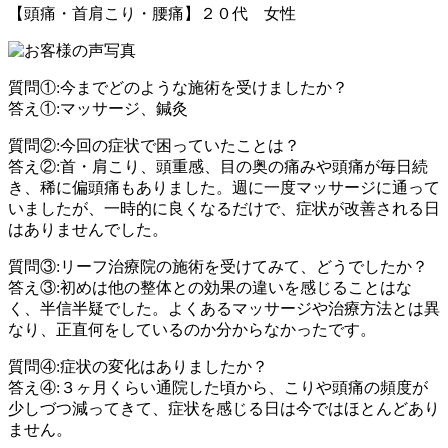
【頭痛・首肩こり・腰痛】２０代 女性
質問①:今までどのような施術を受けましたか？
答え①:マッサージ、鍼灸
質問②:今回の症状で困っていたことは？
答え②:首・肩こり、頭重感、目の奥の痛みや頭痛が毎日続
き、稀に偏頭痛もありました。週に一度マッサージに通って
いましたが、一時的に良くなるだけで、症状が改善される日
はありませんでした。
質問③:リーフ治療院の施術を受けてみて、どうでしたか？
答え③:初めは他の整体との効果の違いを感じることはな
く、半信半疑でした。よくあるマッサージや治療方法とは異
なり、正直何をしているのか分からなかったです。
質問④:症状の変化はありましたか？
答え④:３ヶ月くらい通院した頃から、こりや頭痛の頻度が
少しづつ減ってきて、症状を感じる日は今ではほとんどあり
ません。