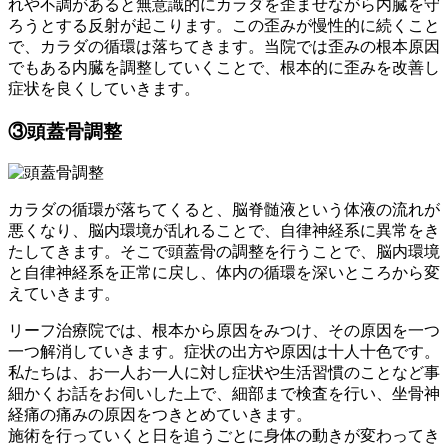
れや不調があると無意識的にカラダを歪ませながら内臓を守
ろうとする反射が起こります。この歪みが慢性的に続くこと
で、カラダの循環は落ちてきます。当院では歪みの根本原因
でもある内臓を調整していくことで、根本的に歪みを改善し
症状を良くしていきます。
③頭蓋骨調整
カラダの循環が落ちてくると、脳脊髄液という体液の流れが
悪くなり、脳内環境が乱れることで、自律神経系に異常をき
たしてきます。そこで頭蓋骨の調整を行うことで、脳内環境
と自律神経系を正常に戻し、体内の循環を深いところから変
えていきます。
リーフ治療院では、根本から原因をみつけ、その原因を一つ
一つ解消していきます。症状の出方や原因は十人十色です。
私たちは、お一人お一人に対し症状や生活習慣のことなど事
細かくお話をお伺いした上で、細部まで検査を行い、坐骨神
経痛の痛みの原因をつきとめていきます。
施術を行っていくと日を追うごとに身体の動きが変わってき