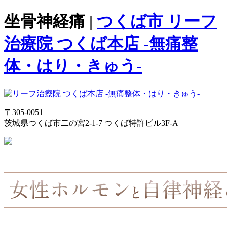
坐骨神経痛 |
つくば市 リーフ
治療院 つくば本店 -無痛整
体・はり・きゅう-
〒305-0051
茨城県つくば市二の宮2-1-7 つくば特許ビル3F-A