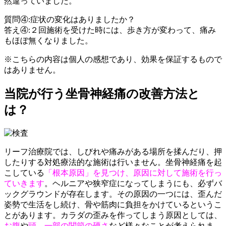
然違っていました。
質問④:症状の変化はありましたか？
答え④:２回施術を受けた時には、歩き方が変わって、痛み
もほぼ無くなりました。
※こちらの内容は個人の感想であり、効果を保証するもので
はありません。
当院が行う坐骨神経痛の改善方法と
は？
リーフ治療院では、しびれや痛みがある場所を揉んだり、押
したりする対処療法的な施術は行いません。坐骨神経痛を起
こしている
「根本原因」を見つけ、原因に対して施術を行っ
ていきます
。ヘルニアや狭窄症になってしまうにも、必ずバ
ックグラウンドが存在します。その原因の一つには、歪んだ
姿勢で生活をし続け、骨や筋肉に負担をかけているというこ
とがあります。カラダの歪みを作ってしまう原因としては、
お腹
や
頭
、
一部の関節の硬さ
など様々なことが考えられま