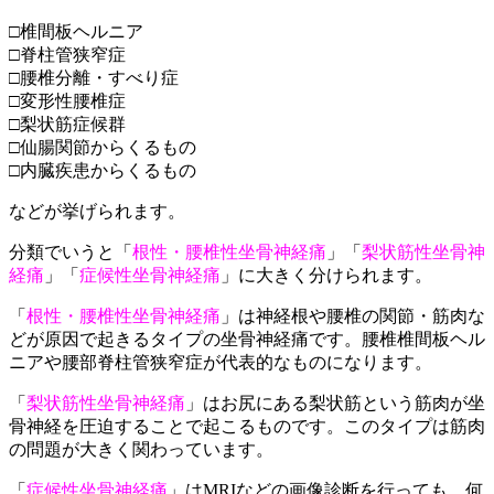
□椎間板ヘルニア
□脊柱管狭窄症
□腰椎分離・すべり症
□変形性腰椎症
□梨状筋症候群
□仙腸関節からくるもの
□内臓疾患からくるもの
などが挙げられます。
分類でいうと「
根性・腰椎性坐骨神経痛
」「
梨状筋性坐骨神
経痛
」「
症候性坐骨神経痛
」に大きく分けられます。
「
根性・腰椎性坐骨神経痛
」は神経根や腰椎の関節・筋肉な
どが原因で起きるタイプの坐骨神経痛です。腰椎椎間板ヘル
ニアや腰部脊柱管狭窄症が代表的なものになります。
「
梨状筋性坐骨神経痛
」はお尻にある梨状筋という筋肉が坐
骨神経を圧迫することで起こるものです。このタイプは筋肉
の問題が大きく関わっています。
「
症候性坐骨神経痛
」はMRIなどの画像診断を行っても、何