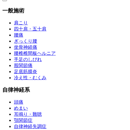
一般施術
肩こり
四十肩・五十肩
腰痛
ぎっくり腰
坐骨神経痛
腰椎椎間板ヘルニア
手足のしびれ
股関節痛
足底筋膜炎
冷え性・むくみ
自律神経系
頭痛
めまい
耳鳴り・難聴
顎関節症
自律神経失調症