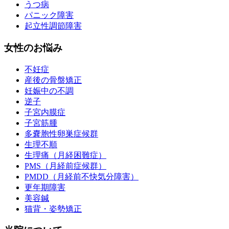
うつ病
パニック障害
起立性調節障害
女性のお悩み
不妊症
産後の骨盤矯正
妊娠中の不調
逆子
子宮内膜症
子宮筋腫
多嚢胞性卵巣症候群
生理不順
生理痛（月経困難症）
PMS（月経前症候群）
PMDD（月経前不快気分障害）
更年期障害
美容鍼
猫背・姿勢矯正