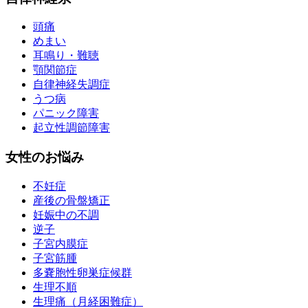
頭痛
めまい
耳鳴り・難聴
顎関節症
自律神経失調症
うつ病
パニック障害
起立性調節障害
女性のお悩み
不妊症
産後の骨盤矯正
妊娠中の不調
逆子
子宮内膜症
子宮筋腫
多嚢胞性卵巣症候群
生理不順
生理痛（月経困難症）