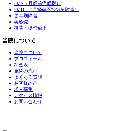
PMS（月経前症候群）
PMDD（月経前不快気分障害）
更年期障害
美容鍼
猫背・姿勢矯正
当院について
当院について
プロフィール
料金表
施術の流れ
よくある質問
お客様の声
求人募集
アクセス情報
お問い合わせ
整骨院・接骨院・整体院・治療院のホームページ制作はクリ
ニックエール