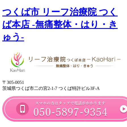
つくば市 リーフ治療院 つく
ば本店 -無痛整体・はり・き
ゅう-
〒305-0051
茨城県つくば市二の宮2-1-7 つくば特許ビル3F-A