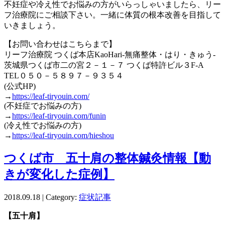
不妊症や冷え性でお悩みの方がいらっしゃいましたら、リー
フ治療院にご相談下さい。一緒に体質の根本改善を目指して
いきましょう。
【お問い合わせはこちらまで】
リーフ治療院 つくば本店KaoHari-無痛整体・はり・きゅう-
茨城県つくば市二の宮２－１－７ つくば特許ビル３F-A
TEL０５０－５８９７－９３５４
(公式HP)
→
https://leaf-tiryouin.com/
(不妊症でお悩みの方)
→
https://leaf-tiryouin.com/funin
(冷え性でお悩みの方)
→
https://leaf-tiryouin.com/hieshou
つくば市 五十肩の整体鍼灸情報【動
きが変化した症例】
2018.09.18 | Category:
症状記事
【五十肩】