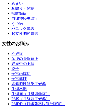
めまい
耳鳴り・難聴
顎関節症
自律神経失調症
うつ病
パニック障害
起立性調節障害
女性のお悩み
不妊症
産後の骨盤矯正
妊娠中の不調
逆子
子宮内膜症
子宮筋腫
多嚢胞性卵巣症候群
生理不順
生理痛（月経困難症）
PMS（月経前症候群）
PMDD（月経前不快気分障害）