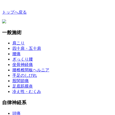
トップへ戻る
一般施術
肩こり
四十肩・五十肩
腰痛
ぎっくり腰
坐骨神経痛
腰椎椎間板ヘルニア
手足のしびれ
股関節痛
足底筋膜炎
冷え性・むくみ
自律神経系
頭痛