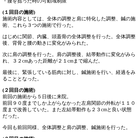
・腰を捻った時の可動域制限
(１回目の施術)
施術内容としては、全体の調整と肩に特化した調整、鍼の施
術、これら３つの施術で行った。
はじめに関節、内臓、頭蓋骨の全体調整を行った。全体調整
後、背骨と腰の動きに変化がみられた。
次に肩の調整を行った。肩の調整後、結帯動作に変化がみら
れ、３２cmあった距離が２１cmまで縮んだ。
最後に、緊張している筋肉に対し、鍼施術を行い、経過をみ
ることとなった。
(２回目の施術)
前回の施術から５日後に来院。
前回９０度までしか上がらなかった左肩関節の外転が１１０
度まで改善していた。また左結帯動作も２３cmと良い状態
だった。
今回も前回同様、全体調整と肩の調整、鍼施術を行った。