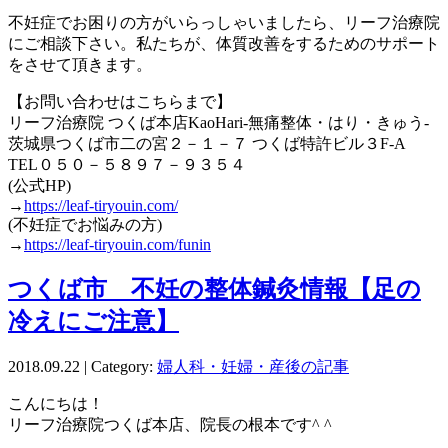
不妊症でお困りの方がいらっしゃいましたら、リーフ治療院
にご相談下さい。私たちが、体質改善をするためのサポート
をさせて頂きます。
【お問い合わせはこちらまで】
リーフ治療院 つくば本店KaoHari-無痛整体・はり・きゅう-
茨城県つくば市二の宮２－１－７ つくば特許ビル３F-A
TEL０５０－５８９７－９３５４
(公式HP)
→
https://leaf-tiryouin.com/
(不妊症でお悩みの方)
→
https://leaf-tiryouin.com/funin
つくば市 不妊の整体鍼灸情報【足の
冷えにご注意】
2018.09.22 | Category:
婦人科・妊婦・産後の記事
こんにちは！
リーフ治療院つくば本店、院長の根本です^ ^