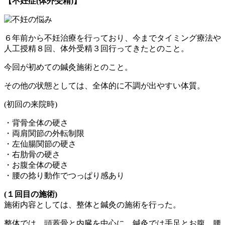
【不妊症(体外受精)】
６年前から不妊治療を行っており、今までタイミング療法や
人工授精８回、体外受精３回行ってきたとのこと。
今回が初めての鍼灸施術とのこと。
その他の状態としては、全体的に不調が出やすい体質。
(初回の来院時)
・背骨全体の硬さ
・両肩関節の外転制限
・左仙腸関節の硬さ
・右肋骨の硬さ
・お腹全体の硬さ
・腰の捻り動作でつっぱり感あり
(１回目の施術)
施術内容としては、整体と鍼灸の施術を行った。
整体では、頭蓋骨と内臓を中心に、鍼灸では手足とお腹、腰