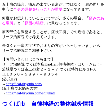
五十肩の場合、痛みの出ている肩だけではなく、肩の周りを
中心に
全身の調整を行うことが重要
になってきます。
何度かお伝えしていることですが、多くの場合、「
痛みのあ
る場所
」と「
原因の場所
」は異なってきます。
原因部位を調整することが、症状回復までの近道であると、
リーフ治療院では考えています。
長引く五十肩の症状でお困りの方がいらっしゃいましたら、
リーフ治療院にご相談下さい。
【お問い合わせはこちらまで】
リーフ治療院 つくば本店KaoHari-無痛整体・はり・きゅう-
茨城県つくば市二の宮２－１－７ つくば特許ビル３F-A
TEL０５０－５８９７－９３５４
(公式HP)
→
https://leaf-tiryouin.com/
(五十肩でお悩みの方)
→
https://leaf-tiryouin.com/shijukata
つくば市 自律神経の整体鍼灸情報