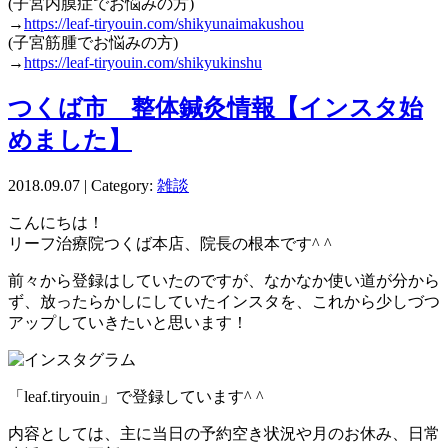
(子宮内膜症でお悩みの方)
→
https://leaf-tiryouin.com/shikyunaimakushou
(子宮筋腫でお悩みの方)
→
https://leaf-tiryouin.com/shikyukinshu
つくば市 整体鍼灸情報【インスタ始
めました】
2018.09.07 | Category:
雑談
こんにちは！
リーフ治療院つくば本店、院長の根本です^ ^
前々から登録はしていたのですが、なかなか使い道が分から
ず、放ったらかしにしていたインスタを、これから少しづつ
アップしていきたいと思います！
「leaf.tiryouin」で登録しています^ ^
内容としては、主に当日の予約空き状況や月のお休み、日常