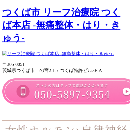
つくば市 リーフ治療院 つく
ば本店 -無痛整体・はり・き
ゅう-
〒305-0051
茨城県つくば市二の宮2-1-7 つくば特許ビル3F-A