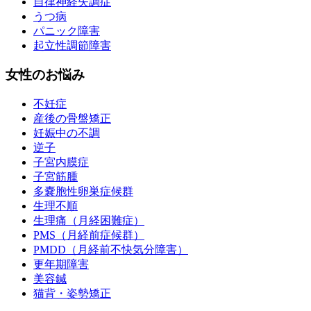
自律神経失調症
うつ病
パニック障害
起立性調節障害
女性のお悩み
不妊症
産後の骨盤矯正
妊娠中の不調
逆子
子宮内膜症
子宮筋腫
多嚢胞性卵巣症候群
生理不順
生理痛（月経困難症）
PMS（月経前症候群）
PMDD（月経前不快気分障害）
更年期障害
美容鍼
猫背・姿勢矯正