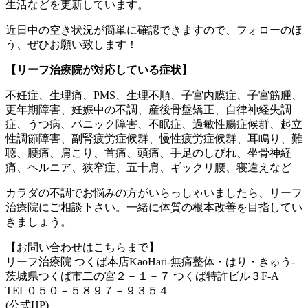
生活などを更新しています。
近日中の空き状況が簡単に確認できますので、フォローのほ
う、ぜひお願い致します！
【リーフ治療院が対応している症状】
不妊症、生理痛、PMS、生理不順、子宮内膜症、子宮筋腫、
更年期障害、妊娠中の不調、産後骨盤矯正、自律神経失調
症、うつ病、パニック障害、不眠症、過敏性腸症候群、起立
性調節障害、副腎疲労症候群、慢性疲労症候群、耳鳴り、難
聴、腰痛、肩こり、首痛、頭痛、手足のしびれ、坐骨神経
痛、ヘルニア、狭窄症、五十肩、ギックリ腰、寝違えなど
カラダの不調でお悩みの方がいらっしゃいましたら、リーフ
治療院にご相談下さい。一緒に体質の根本改善を目指してい
きましょう。
【お問い合わせはこちらまで】
リーフ治療院 つくば本店KaoHari-無痛整体・はり・きゅう-
茨城県つくば市二の宮２－１－７ つくば特許ビル３F-A
TEL０５０－５８９７－９３５４
(公式HP)