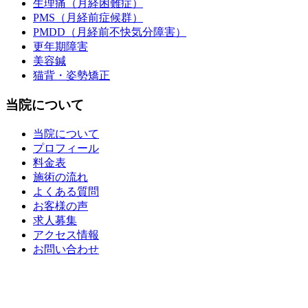
生理痛（月経困難症）
PMS（月経前症候群）
PMDD（月経前不快気分障害）
更年期障害
美容鍼
猫背・姿勢矯正
当院について
当院について
プロフィール
料金表
施術の流れ
よくある質問
お客様の声
求人募集
アクセス情報
お問い合わせ
整骨院・接骨院・整体院・治療院のホームページ制作はクリ
ニックエール