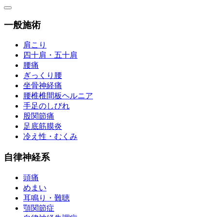
一般施術
肩こり
四十肩・五十肩
腰痛
ぎっくり腰
坐骨神経痛
腰椎椎間板ヘルニア
手足のしびれ
股関節痛
足底筋膜炎
冷え性・むくみ
自律神経系
頭痛
めまい
耳鳴り・難聴
顎関節症