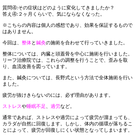
質問④:その症状はどのように変化してきましたか？
答え④:２ヶ月くらいで、気にならなくなった。
※こちらの内容は個人の感想であり、効果を保証するもので
はありません。
今回は、
整体
と
鍼灸
の施術を合わせて行っていきました。
整体については、内臓と頭蓋骨を中心に施術を行いました。
リーフ治療院では、これらの調整を行うことで、歪みを取
り、血流改善を図っています。
また、鍼灸については、長野式という方法で全体施術を行い
ました。
疲労が抜けきらないのには、必ず理由があります。
ストレス
や
睡眠不足
、
過労
など。
通常であれば、ストレスや過労によって疲労が溜まっても、
カラダが自然に回復します。しかし、体内の循環が落ちるこ
とによって、疲労が回復しにくい状態となってしまいます。