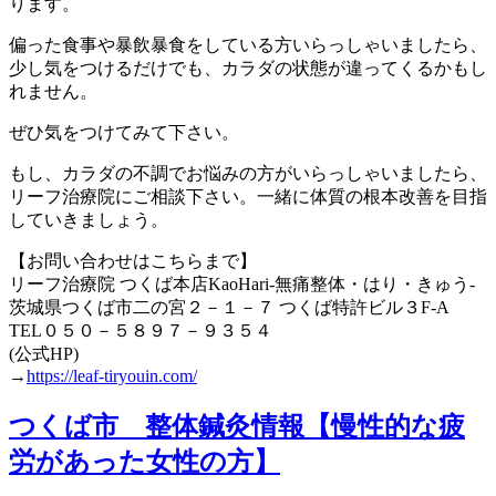
ります。
偏った食事や暴飲暴食をしている方いらっしゃいましたら、
少し気をつけるだけでも、カラダの状態が違ってくるかもし
れません。
ぜひ気をつけてみて下さい。
もし、カラダの不調でお悩みの方がいらっしゃいましたら、
リーフ治療院にご相談下さい。一緒に体質の根本改善を目指
していきましょう。
【お問い合わせはこちらまで】
リーフ治療院 つくば本店KaoHari-無痛整体・はり・きゅう-
茨城県つくば市二の宮２－１－７ つくば特許ビル３F-A
TEL０５０－５８９７－９３５４
(公式HP)
→
https://leaf-tiryouin.com/
つくば市 整体鍼灸情報【慢性的な疲
労があった女性の方】