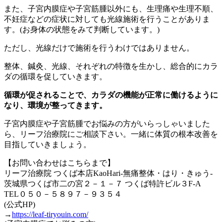
また、子宮内膜症や子宮筋腫以外にも、生理痛や生理不順、
不妊症などの症状に対しても光線施術を行うことがありま
す。(お身体の状態をみて判断しています。)
ただし、光線だけで施術を行うわけではありません。
整体、鍼灸、光線、それぞれの特徴を生かし、総合的にカラ
ダの循環を促していきます。
循環が促されることで、カラダの機能が正常に働けるように
なり、環境が整ってきます。
子宮内膜症や子宮筋腫でお悩みの方がいらっしゃいました
ら、リーフ治療院にご相談下さい。一緒に体質の根本改善を
目指していきましょう。
【お問い合わせはこちらまで】
リーフ治療院 つくば本店KaoHari-無痛整体・はり・きゅう-
茨城県つくば市二の宮２－１－７ つくば特許ビル３F-A
TEL０５０－５８９７－９３５４
(公式HP)
→
https://leaf-tiryouin.com/