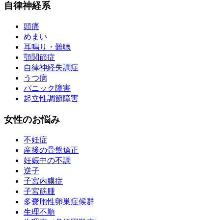
自律神経系
頭痛
めまい
耳鳴り・難聴
顎関節症
自律神経失調症
うつ病
パニック障害
起立性調節障害
女性のお悩み
不妊症
産後の骨盤矯正
妊娠中の不調
逆子
子宮内膜症
子宮筋腫
多嚢胞性卵巣症候群
生理不順