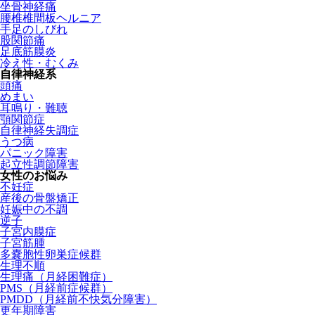
坐骨神経痛
腰椎椎間板ヘルニア
手足のしびれ
股関節痛
足底筋膜炎
冷え性・むくみ
自律神経系
頭痛
めまい
耳鳴り・難聴
顎関節症
自律神経失調症
うつ病
パニック障害
起立性調節障害
女性のお悩み
不妊症
産後の骨盤矯正
妊娠中の不調
逆子
子宮内膜症
子宮筋腫
多嚢胞性卵巣症候群
生理不順
生理痛（月経困難症）
PMS（月経前症候群）
PMDD（月経前不快気分障害）
更年期障害