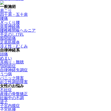
一般施術
肩こり
四十肩・五十肩
腰痛
ぎっくり腰
坐骨神経痛
腰椎椎間板ヘルニア
手足のしびれ
股関節痛
足底筋膜炎
冷え性・むくみ
自律神経系
頭痛
めまい
耳鳴り・難聴
顎関節症
自律神経失調症
うつ病
パニック障害
起立性調節障害
女性のお悩み
不妊症
産後の骨盤矯正
妊娠中の不調
逆子
子宮内膜症
子宮筋腫