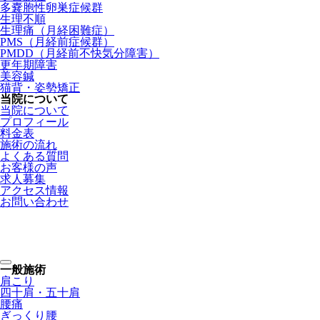
多嚢胞性卵巣症候群
生理不順
生理痛（月経困難症）
PMS（月経前症候群）
PMDD（月経前不快気分障害）
更年期障害
美容鍼
猫背・姿勢矯正
当院について
当院について
プロフィール
料金表
施術の流れ
よくある質問
お客様の声
求人募集
アクセス情報
お問い合わせ
整骨院・接骨院・整体院・治療院のホームページ制作はクリニ
ックエール
一般施術
肩こり
四十肩・五十肩
腰痛
ぎっくり腰