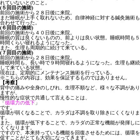
れていないとのこと。
(５回目の施術)
前回の施術から２８日後に来院。
まだ睡眠が上手く取れないため、自律神経に対する鍼灸施術も
合わせて行った。
(６回目の施術)
前回の施術から４０日後に来院。
睡眠の質は良くないものの、前よりは良い状態。睡眠時間も５
時間くらい寝れるようになった。
また、生理も周期的に続けて来ている。
(７回目の施術)
前回の施術から２８日後に来院。
睡眠時間も、長い時で９時間寝れるようになった。生理も継続
して来ている状態。
現在は、定期的にメンテナンス施術を行っている。
※こちらの内容は、効果を保証するものではありません。
【考察】
背中の痛みや全身のしびれ、生理不順など、様々な不調があり
ますが、
慢性的な症状で共通して言えることは、
「
循環力の低下
」
です。
循環が弱くなることで、カラダは不調を取り除きにくくなりま
す。
また、循環が低下することで、カラダの正常な機能が発揮しに
くくなります。
ですので、本来持っている機能を回復させるためには、循環を
促すことがとても大切になってきます。