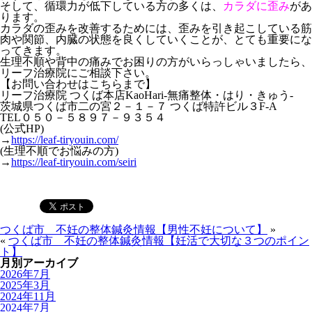
そして、循環力が低下している方の多くは、
カラダに歪み
があ
ります。
カラダの歪みを改善するためには、歪みを引き起こしている筋
肉や関節、内臓の状態を良くしていくことが、とても重要にな
ってきます。
生理不順や背中の痛みでお困りの方がいらっしゃいましたら、
リーフ治療院にご相談下さい。
【お問い合わせはこちらまで】
リーフ治療院 つくば本店KaoHari-無痛整体・はり・きゅう-
茨城県つくば市二の宮２－１－７ つくば特許ビル３F-A
TEL０５０－５８９７－９３５４
(公式HP)
→
https://leaf-tiryouin.com/
(生理不順でお悩みの方)
→
https://leaf-tiryouin.com/seiri
つくば市 不妊の整体鍼灸情報【男性不妊について】
»
«
つくば市 不妊の整体鍼灸情報【妊活で大切な３つのポイン
ト】
月別アーカイブ
2026年7月
2025年3月
2024年11月
2024年7月