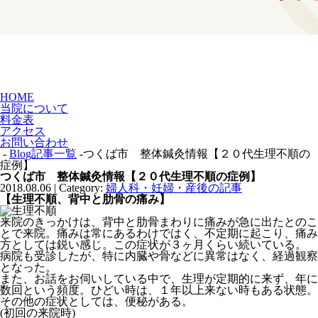
HOME
当院について
料金表
アクセス
お問い合わせ
-
Blog記事一覧
-つくば市 整体鍼灸情報【２０代生理不順の
症例】
つくば市 整体鍼灸情報【２０代生理不順の症例】
2018.08.06 | Category:
婦人科・妊婦・産後の記事
【生理不順、背中と肋骨の痛み】
来院のきっかけは、背中と肋骨まわりに痛みが急に出たとのこ
とで来院。痛みは常にあるわけではく、不定期に起こり、痛み
方としては鋭い感じ。この症状が３ヶ月くらい続いている。
病院も受診したが、特に内臓や骨などに異常はなく、経過観察
となった。
また、お話をお伺いしている中で、生理が定期的に来ず、年に
数回という頻度。ひどい時は、１年以上来ない時もある状態。
その他の症状としては、便秘がある。
(初回の来院時)