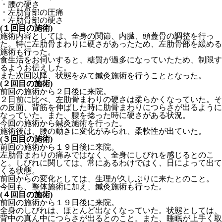
・腰の硬さ
・左肋骨部の圧痛
・左肋骨部の硬さ
(１回目の施術)
施術内容としては、全身の関節、内臓、頭蓋骨の調整を行っ
た。特に左肋骨まわりに硬さがあったため、左肋骨部を緩める
施術も行った。
食生活をお伺いすると、糖質が過多になっていたため、制限す
るようお伝えした。
また次回以降、状態をみて鍼灸施術を行うこととなった。
(２回目の施術)
前回の施術から２日後に来院。
２日前に比べ、左肋骨まわりの硬さは柔らかくなっていた。そ
の反面、背筋を伸ばした時に肋骨まわりにつらさが出るように
なっていた。また、腰を捻った時に硬さがある状況。
今回の施術から鍼灸施術を行った。
施術後は、腰の動きに変化がみられ、柔軟性が出ていた。
(３回目の施術)
前回の施術から１９日後に来院。
左肋骨まわりの痛みではなく、全身にしびれを感じるとのこ
と。しびれに関しては、常にあるわけではく、日によって出て
くる状態。
前回からの変化としては、生理が久しぶりに来たとのこと。
今回も、整体施術に加え、鍼灸施術も行った。
(４回目の施術)
前回の施術から１９日後に来院。
全身のしびれは、ほとんど出なくなっていた。状態としては、
背中の真ん中につらさが出るとのこと。また、睡眠が上手く取