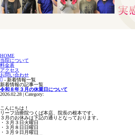
HOME
当院について
料金表
アクセス
お問い合わせ
- 新着情報一覧
新着情報の記事一覧
令和８年３月の休業日について
2026.02.28 | Category:
こんにちは！
リーフ治療院つくば本店、院長の根本です。
３月のお休みは下記の通りとなっております。
・３月３日火曜日
・３月８日日曜日
・３月９日月曜日