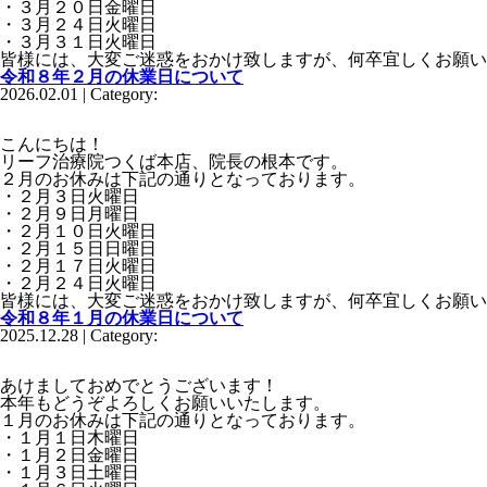
・３月２０日金曜日
・３月２４日火曜日
・３月３１日火曜日
皆様には、大変ご迷惑をおかけ致しますが、何卒宜しくお願い
令和８年２月の休業日について
2026.02.01 | Category:
こんにちは！
リーフ治療院つくば本店、院長の根本です。
２月のお休みは下記の通りとなっております。
・２月３日火曜日
・２月９日月曜日
・２月１０日火曜日
・２月１５日日曜日
・２月１７日火曜日
・２月２４日火曜日
皆様には、大変ご迷惑をおかけ致しますが、何卒宜しくお願い
令和８年１月の休業日について
2025.12.28 | Category:
あけましておめでとうございます！
本年もどうぞよろしくお願いいたします。
１月のお休みは下記の通りとなっております。
・１月１日木曜日
・１月２日金曜日
・１月３日土曜日