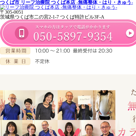
つくば市 リーフ治療院 つくば本店 -無痛整体・はり・きゅう-
〒305-0051
茨城県つくば市二の宮2-1-7 つくば特許ビル3F-A