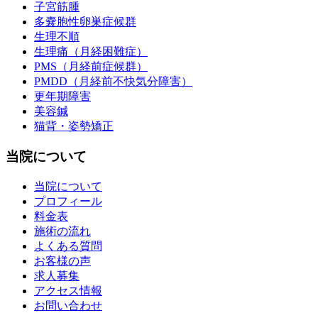
子宮筋腫
多嚢胞性卵巣症候群
生理不順
生理痛（月経困難症）
PMS（月経前症候群）
PMDD（月経前不快気分障害）
更年期障害
美容鍼
猫背・姿勢矯正
当院について
当院について
プロフィール
料金表
施術の流れ
よくある質問
お客様の声
求人募集
アクセス情報
お問い合わせ