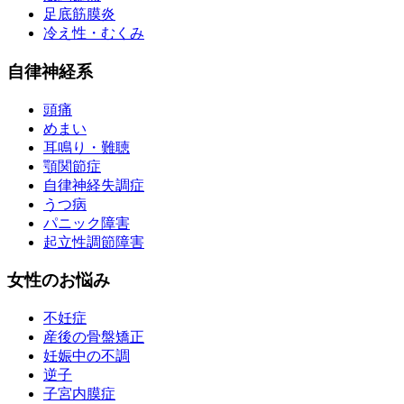
足底筋膜炎
冷え性・むくみ
自律神経系
頭痛
めまい
耳鳴り・難聴
顎関節症
自律神経失調症
うつ病
パニック障害
起立性調節障害
女性のお悩み
不妊症
産後の骨盤矯正
妊娠中の不調
逆子
子宮内膜症