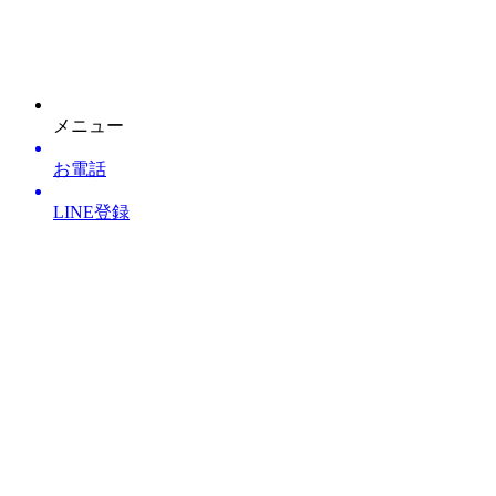
整骨院・接骨院・整体院・治療院のホームページ制作はクリ
ニックエール
メニュー
お電話
LINE登録