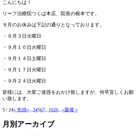
こんにちは！
リーフ治療院つくば本店、院長の根本です。
９月のお休みは下記の通りとなっております。
・９月３日火曜日
・９月１０日火曜日
・９月１４日土曜日
・９月１７日火曜日
・９月２４日火曜日
皆様には、大変ご迷惑をおかけ致しますが、何卒宜しくお願
い致します。
5 / 24
« 先頭
«
...
3
4
5
6
7
...
10
20
...
»
最後 »
月別アーカイブ