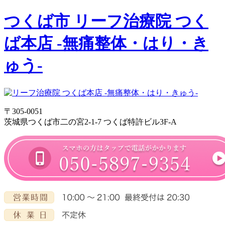
つくば市 リーフ治療院 つく
ば本店 -無痛整体・はり・き
ゅう-
〒305-0051
茨城県つくば市二の宮2-1-7 つくば特許ビル3F-A