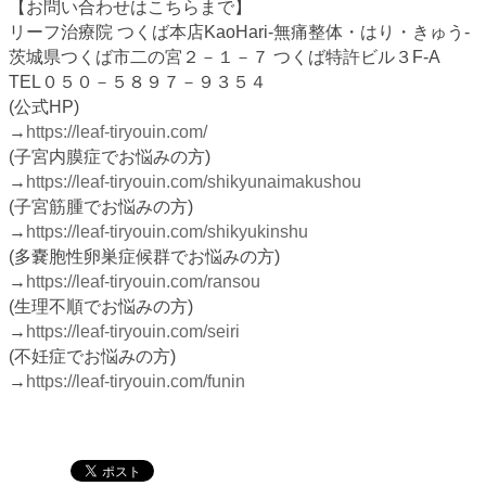
【お問い合わせはこちらまで】
リーフ治療院 つくば本店KaoHari-無痛整体・はり・きゅう-
茨城県つくば市二の宮２－１－７ つくば特許ビル３F-A
TEL０５０－５８９７－９３５４
(公式HP)
→
https://leaf-tiryouin.com/
(子宮内膜症でお悩みの方)
→
https://leaf-tiryouin.com/shikyunaimakushou
(子宮筋腫でお悩みの方)
→
https://leaf-tiryouin.com/shikyukinshu
(多嚢胞性卵巣症候群でお悩みの方)
→
https://leaf-tiryouin.com/ransou
(生理不順でお悩みの方)
→
https://leaf-tiryouin.com/seiri
(不妊症でお悩みの方)
→
https://leaf-tiryouin.com/funin