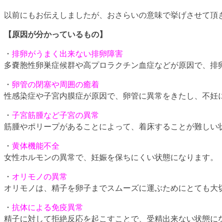
以前にもお伝えしましたが、おさらいの意味で挙げさせて頂
【原因が分かっているもの】
・
排卵がうまく出来ない排卵障害
多嚢胞性卵巣症候群や高プロラクチン血症などが原因で、排
・
卵管の閉塞や周囲の癒着
性感染症や子宮内膜症が原因で、卵管に異常をきたし、不妊
・
子宮筋腫など子宮の異常
筋腫やポリープがあることによって、着床することが難しい
・
黄体機能不全
女性ホルモンの異常で、妊娠を保ちにくい状態になります。
・
オリモノの異常
オリモノは、精子を卵子までスムーズに運ぶためにとても大
・
抗体による免疫異常
精子に対して拒絶反応を起こすことで、受精出来ない状態に