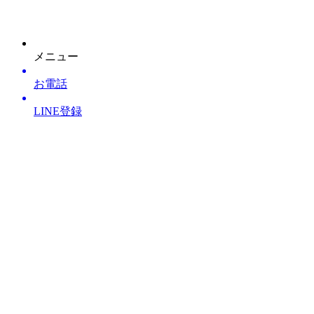
整骨院・接骨院・整体院・治療院のホームページ制作はクリ
ニックエール
メニュー
お電話
LINE登録