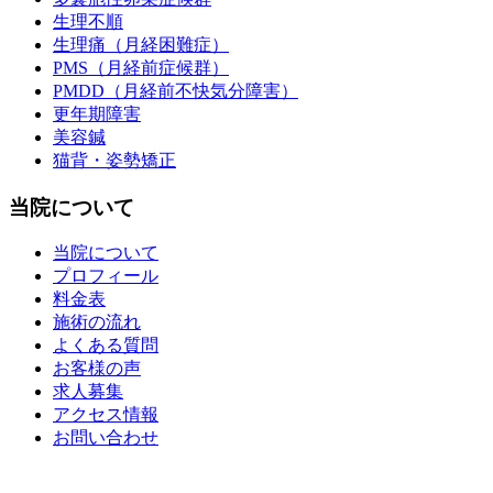
生理不順
生理痛（月経困難症）
PMS（月経前症候群）
PMDD（月経前不快気分障害）
更年期障害
美容鍼
猫背・姿勢矯正
当院について
当院について
プロフィール
料金表
施術の流れ
よくある質問
お客様の声
求人募集
アクセス情報
お問い合わせ