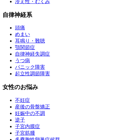
冷え性・むくみ
自律神経系
頭痛
めまい
耳鳴り・難聴
顎関節症
自律神経失調症
うつ病
パニック障害
起立性調節障害
女性のお悩み
不妊症
産後の骨盤矯正
妊娠中の不調
逆子
子宮内膜症
子宮筋腫
多嚢胞性卵巣症候群