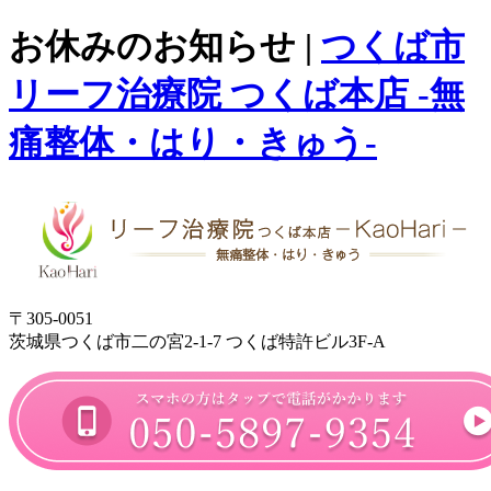
お休みのお知らせ |
つくば市
リーフ治療院 つくば本店 -無
痛整体・はり・きゅう-
〒305-0051
茨城県つくば市二の宮2-1-7 つくば特許ビル3F-A