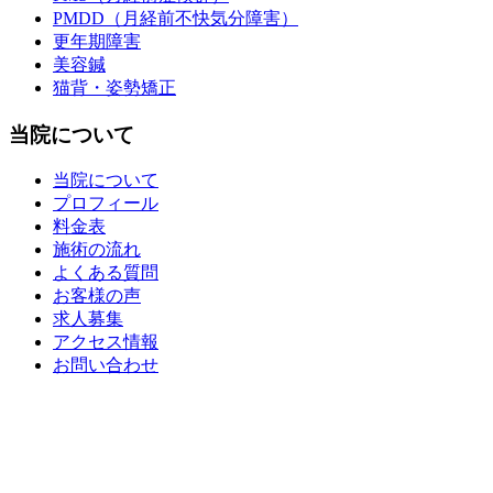
PMDD（月経前不快気分障害）
更年期障害
美容鍼
猫背・姿勢矯正
当院について
当院について
プロフィール
料金表
施術の流れ
よくある質問
お客様の声
求人募集
アクセス情報
お問い合わせ
整骨院・接骨院・整体院・治療院のホームページ制作はクリ
ニックエール