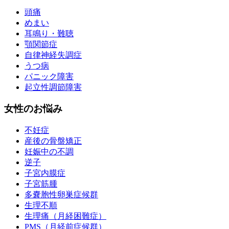
頭痛
めまい
耳鳴り・難聴
顎関節症
自律神経失調症
うつ病
パニック障害
起立性調節障害
女性のお悩み
不妊症
産後の骨盤矯正
妊娠中の不調
逆子
子宮内膜症
子宮筋腫
多嚢胞性卵巣症候群
生理不順
生理痛（月経困難症）
PMS（月経前症候群）