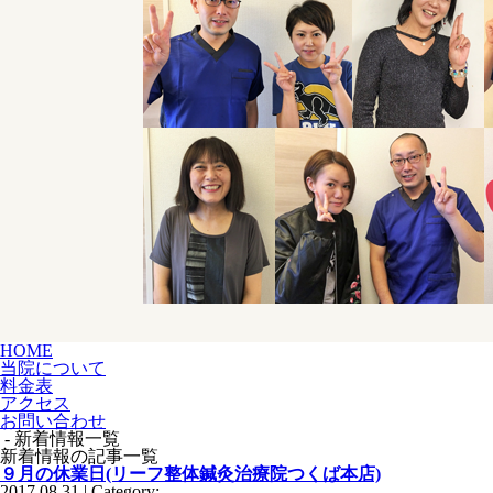
HOME
当院について
料金表
アクセス
お問い合わせ
- 新着情報一覧
新着情報の記事一覧
９月の休業日(リーフ整体鍼灸治療院つくば本店)
2017.08.31 | Category: