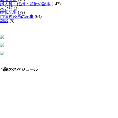
婦人科・妊婦・産後の記事
(143)
未分類
(3)
症状記事
(79)
自律神経系の記事
(64)
雑談
(5)
当院のスケジュール