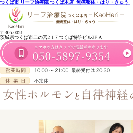
つくば市 リーフ治療院 つくば本店 -無痛整体・はり・きゅう-
〒305-0051
茨城県つくば市二の宮2-1-7 つくば特許ビル3F-A