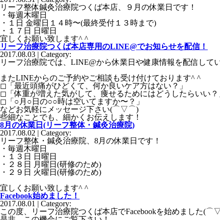
リーフ整体鍼灸治療院つくば本店、９月の休業日です！
・毎週木曜日
・１日 金曜日１４時〜(最終受付１３時まで)
・１７日 日曜日
宜しくお願い致します^ ^
リーフ治療院つくば本店専用のLINE@でお知らせを配信！
2017.08.03 | Category:
リーフ治療院では、LINE@から休業日や健康情報を配信して
またLINEからのご予約やご相談も受け付けております^ ^
◻︎「最近頭痛がひどくて、何か良いケア方はない？」
◻︎「体重が増えた気がして、痩せるためにはどうしたらいい？
◻︎「○月○日の○○時は空いてますか〜？」
などお気軽にメッセージ下さい(⌒▽⌒)
些細なことでも、細かくお伝えします！
8月の休業日(リーフ整体・鍼灸治療院)
2017.08.02 | Category:
リーフ整体・鍼灸治療院、8月の休業日です！
・毎週木曜日
・１３日 日曜日
・２８日 月曜日(研修のため)
・２９日 火曜日(研修のため)
宜しくお願い致します^ ^
Facebook始めました！
2017.08.01 | Category:
この度、リーフ治療院つくば本店でFacebookを始めました(⌒▽
是非、この機会にご覧下さい！